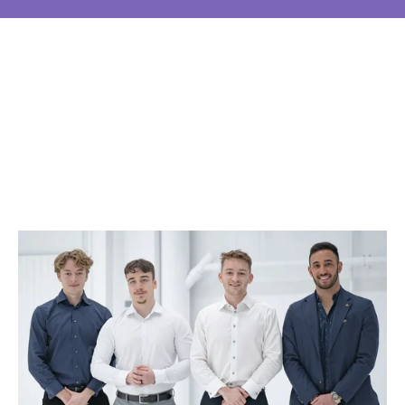
Das Team in Zug, das 
Ihre Ideen verwirklicht.
Jung, dynamisch und lokal  in Baar, dem 
Kanton Zug verwurzelt – unser Team vereint 
Kreativität und technisches Know-how, um 
Ihre Visionen passgenau umzusetzen.