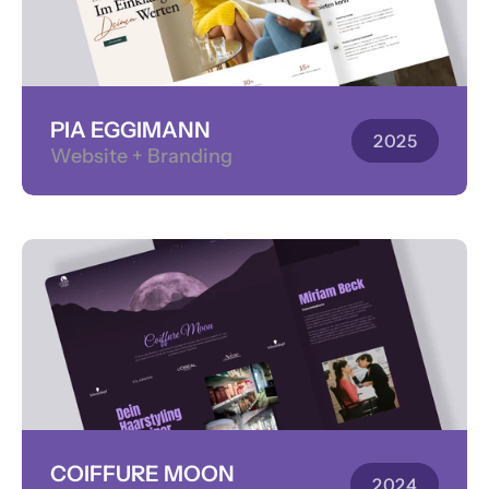
PIA EGGIMANN
2025
Website + Branding
COIFFURE MOON
2024