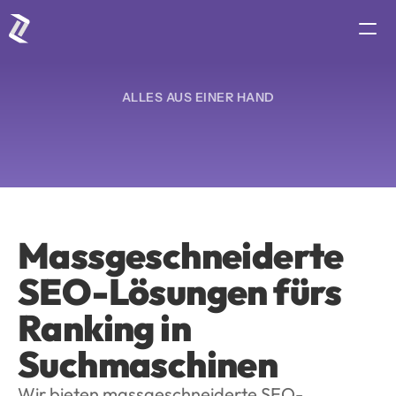
Dienstleistungen
ALLES AUS EINER HAND
Portfolio
Preis
Team
Kontakt
jetzt starten
Massgeschneiderte 
SEO-OPTIMIERUNG UND ONLINE 
SEO-Lösungen fürs 
SICHTBARKEIT
Ranking in 
Suchmaschinen
Wir bieten massgeschneiderte SEO-