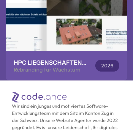
HPC LIEGENSCHAFTEN
2026
Rebranding für Wachstum
GMBH
Wir sind ein junges und motiviertes Software-
Entwicklungsteam mit dem Sitz im Kanton Zug in 
der Schweiz. Unsere Website Agentur wurde 2022 
gegründet. Es ist unsere Leidenschaft, Ihr digitales 