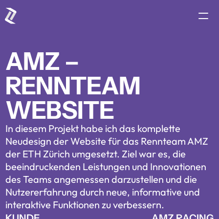
Dienstleistungen
AMZ – 
Portfolio
RENNTEAM 
Preis
Team
WEBSITE
Kontakt
jetzt starten
In diesem Projekt habe ich das komplette 
Neudesign der Website für das Rennteam AMZ 
der ETH Zürich umgesetzt. Ziel war es, die 
beeindruckenden Leistungen und Innovationen 
des Teams angemessen darzustellen und die 
Nutzererfahrung durch neue, informative und 
interaktive Funktionen zu verbessern.
KUNDE
AMZ RACING